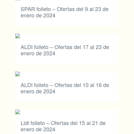
SPAR folleto – Ofertas del 9 al 23 de
enero de 2024
ALDI folleto – Ofertas del 17 al 23 de
enero de 2024
ALDI folleto – Ofertas del 10 al 16 de
enero de 2024
Lidl folleto – Ofertas del 15 al 21 de
enero de 2024