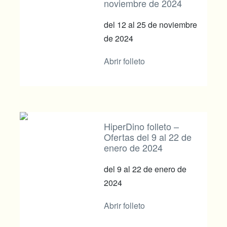
noviembre de 2024
del 12 al 25 de noviembre
de 2024
Abrir folleto
HiperDino folleto –
Ofertas del 9 al 22 de
enero de 2024
del 9 al 22 de enero de
2024
Abrir folleto