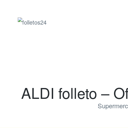
folletos24
ALDI folleto – O
Supermerc