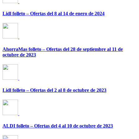
Lidl folleto – Ofertas del 8 al 14 de enero de 2024
AhorraMas folleto – Ofertas del 28 de septiembre al 11 de
octubre de 2023
Lidl folleto – Ofertas del 2 al 8 de octubre de 2023
ALDI folleto – Ofertas del 4 al 10 de octubre de 2023