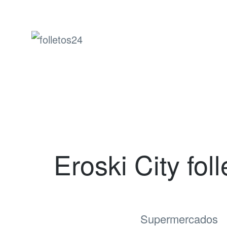
folletos24
Eroski City foll
Supermercados